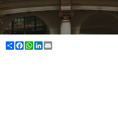
Share
Facebook
WhatsApp
LinkedIn
Email
museus no Rio de Janeiro