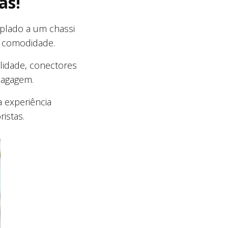
as!
plado a um chassi
a comodidade.
ilidade, conectores
bagagem.
 experiência
istas.