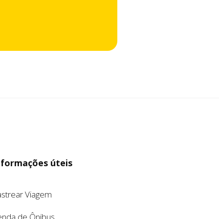
nformações úteis
astrear Viagem
enda de Ônibus