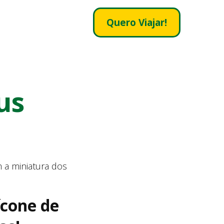
Quero Viajar!
us
m a miniatura dos
ícone de