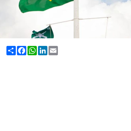
Share
Facebook
WhatsApp
LinkedIn
Email
Viajar sozinho no Brasil