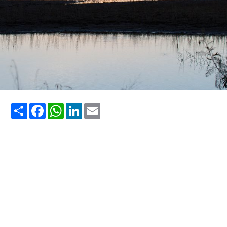
Share
Facebook
WhatsApp
LinkedIn
Email
turismo em Rondônia