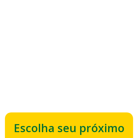
DICAS
Descubra como comprar
passagem de ônibus pelo celular
Escolha seu próximo