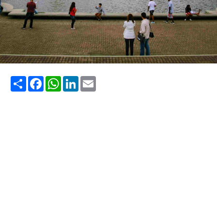
Share
Facebook
WhatsApp
LinkedIn
Email
conhecer Curitiba