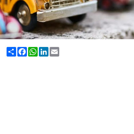
Share
Facebook
WhatsApp
LinkedIn
Email
busologia