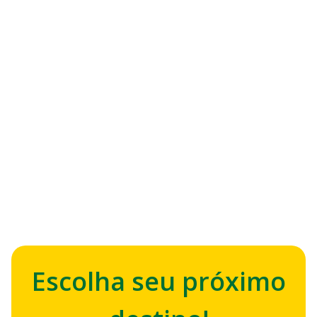
DICAS
Descubra como comprar
passagem de ônibus pelo celular
Escolha seu próximo